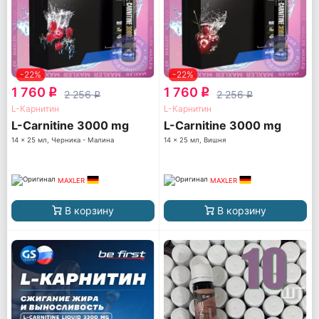
-22%
-22%
1 760
1 760
q
q
2 256
2 256
q
q
L-Карнитин
L-Карнитин
L-Carnitine 3000 mg
L-Carnitine 3000 mg
14 x 25 мл, Черника - Малина
14 x 25 мл, Вишня
MAXLER
MAXLER
В корзину
В корзину