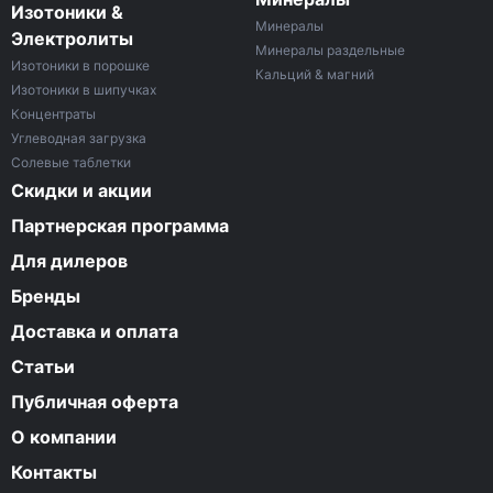
Изотоники &
Минералы
Электролиты
Минералы раздельные
Изотоники в порошке
Кальций & магний
Изотоники в шипучках
Концентраты
Углеводная загрузка
Солевые таблетки
Скидки и акции
Партнерская программа
Для дилеров
Бренды
Доставка и оплата
Статьи
Публичная оферта
О компании
Контакты