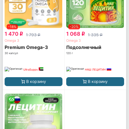
-18%
-20%
1 470
1 068
q
q
1 793
1 335
q
q
Omega 3
Omega 3
Premium Omega-3
Подсолнечный
30 капсул
120 г
UltraSupps
НАШ ЛЕЦИТИН
В корзину
В корзину