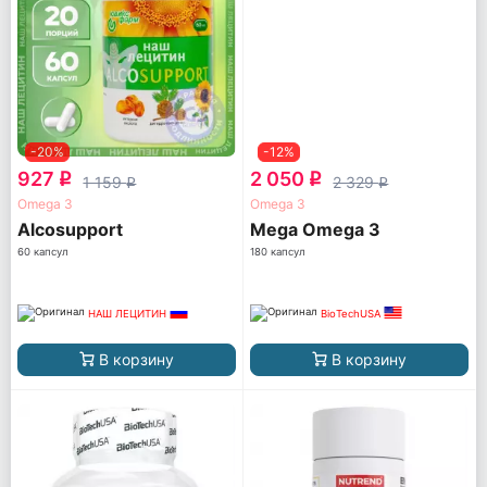
-20%
-12%
927
2 050
q
q
1 159
2 329
q
q
Omega 3
Omega 3
Alcosupport
Mega Omega 3
60 капсул
180 капсул
НАШ ЛЕЦИТИН
BioTechUSA
В корзину
В корзину