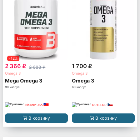
-12%
2 366
1 700
q
q
2 688
q
Omega 3
Omega 3
Mega Omega 3
Omega 3
90 капсул
60 капсул
BioTechUSA
NUTREND
В корзину
В корзину