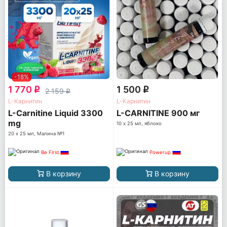
-18%
1 770
1 500
q
q
2 159
q
L-Карнитин
L-Карнитин
L-Carnitine Liquid 3300
L-CARNITINE 900 мг
mg
10 х 25 мл, яблоко
20 х 25 мл, Малина №1
Be First
Powerup
В корзину
В корзину