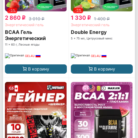
-5%
-5%
2 860
1 330
q
q
3 010
1 400
q
q
Энергетический гель
Энергетический гель
BCAA Гель
Double Energy
Энергетический
5 x 75 мл, Цитрусовый микс
11 x 60 г, Лесные ягоды
GEL4U
GEL4U
В корзину
В корзину