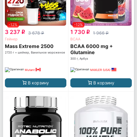
-12%
-12%
3 237
1 730
q
q
3 678
1 966
q
q
Гейнер
ВСАА
Mass Extreme 2500
BCAA 6000 mg +
Glutamine
2720 г + шейкер, Ванильное мороженое
300 г, Арбуз
Mutant
MAXLER (USA)
В корзину
В корзину