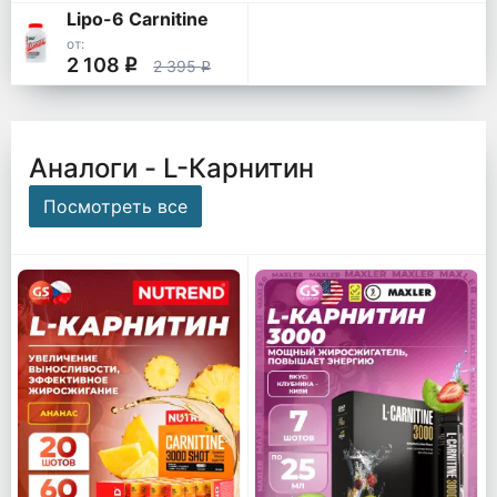
Lipo-6 Carnitine
от:
2 108
q
2 395
q
Аналоги - L-Карнитин
Посмотреть все