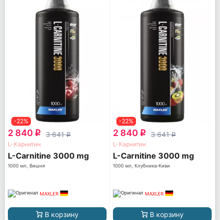
-22%
-22%
2 840
2 840
q
q
3 641
3 641
q
q
L-Карнитин
L-Карнитин
L-Carnitine 3000 mg
L-Carnitine 3000 mg
1000 мл, Вишня
1000 мл, Клубника-Киви
MAXLER
MAXLER
В корзину
В корзину