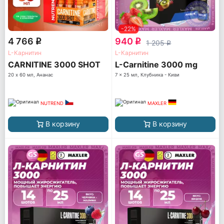
-22%
4 766
940
q
q
1 205
q
L-Карнитин
L-Карнитин
CARNITINE 3000 SHOT
L-Carnitine 3000 mg
20 х 60 мл, Ананас
7 x 25 мл, Клубника - Киви
NUTREND
MAXLER
В корзину
В корзину