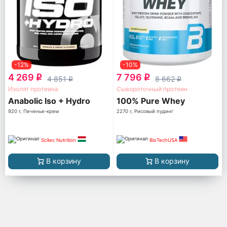
-12%
-10%
4 269
7 796
q
q
4 851
8 662
q
q
Изолят протеина
Сывороточный протеин
Anabolic Iso + Hydro
100% Pure Whey
920 г, Печенье-крем
2270 г, Рисовый пудинг
Scitec Nutrition
BioTechUSA
В корзину
В корзину