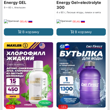
Energy GEL
Energy Gel+electrolyte
300
9 x 60 г, Апельсин
4 х 60 г, Лесные ягоды, лимон и мята
GEL4U
GEL4U
В корзину
В корзину
-12%
-18%