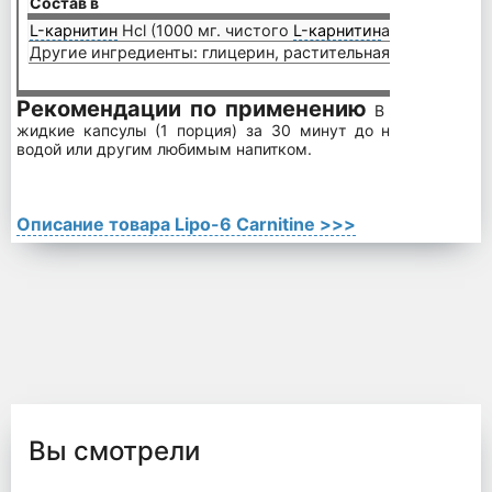
Состав в
2 кап
L-карнитин
Hcl (1000 мг. чистого
L-карнитин
а)
1310 
Другие ингредиенты: глицерин, растительная целлюлоза, 
Рекомендации по применению
В тренировочн
жидкие капсулы (1 порция) за 30 минут до начала тренир
водой или другим любимым напитком.
Описание товара Lipo-6 Carnitine >>>
Вы смотрели