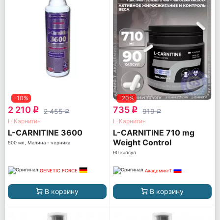
-10%
-20%
2 210
735
q
q
2 455
919
q
q
L-Карнитин
L-Карнитин
L-CARNITINE 3600
L-CARNITINE 710 mg
Weight Control
500 мл, Малина - черника
90 капсул
GENETIC FORCE
Академия-Т
В корзину
В корзину