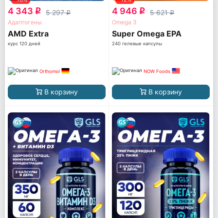
4 343
4 946
q
q
5 297
5 621
q
q
Адаптогены
Omega 3
AМD Extra
Super Omega EPA
курс 120 дней
240 гелевые капсулы
Orthomol
NOW Foods
В корзину
В корзину