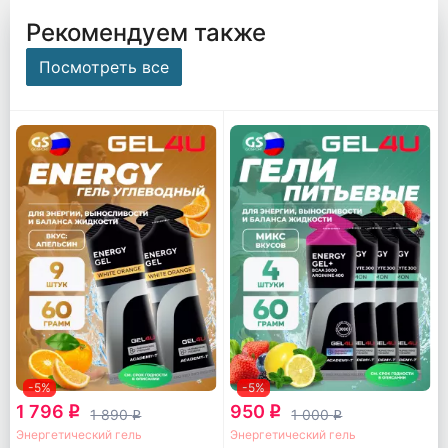
Рекомендуем также
Посмотреть все
-5%
-5%
1 796
950
q
q
1 890
1 000
q
q
Энергетический гель
Энергетический гель