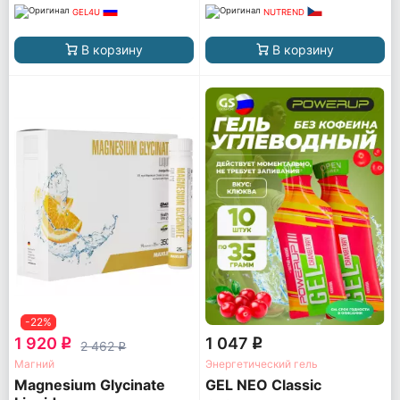
GEL4U
NUTREND
В корзину
В корзину
-22%
1 920
1 047
q
q
2 462
q
Магний
Энергетический гель
Magnesium Glycinate
GEL NEO Classic