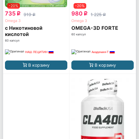
-20%
-20%
735
980
q
q
919
1 225
q
q
Omega 3
Omega 3
с Никотиновой
OMEGA-3D FORTE
кислотой
60 капсул
60 капсул
НАШ ЛЕЦИТИН
Академия-Т
В корзину
В корзину