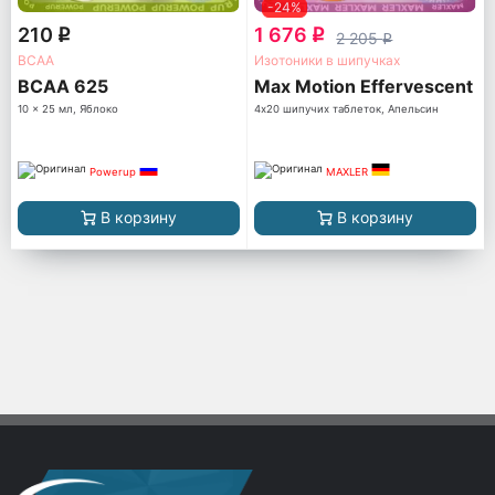
-24%
210
1 676
q
q
2 205
q
ВСАА
Изотоники в шипучках
BCAA 625
Max Motion Effervescent
10 x 25 мл, Яблоко
4х20 шипучих таблеток, Апельсин
Powerup
MAXLER
В корзину
В корзину