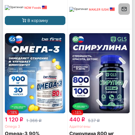
NOW Foods
MAXLER (USA)
В корзину
-18%
-18%
1 120
440
q
q
1 366
537
q
q
Omega 3
Адаптогены
Omega-3 90%
Спирулина 800 мг