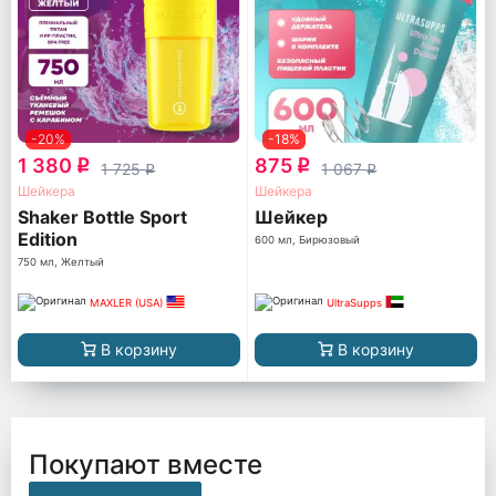
-20%
-18%
1 380
875
q
q
1 725
1 067
q
q
Шейкера
Шейкера
Shaker Bottle Sport
Шейкер
Edition
600 мл, Бирюзовый
750 мл, Желтый
MAXLER (USA)
UltraSupps
В корзину
В корзину
Покупают вместе