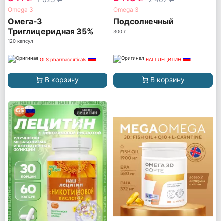
Omega 3
Omega 3
Омега-3
Подсолнечный
Триглицеридная 35%
300 г
ПНЖК
120 капсул
GLS pharmaceuticals
НАШ ЛЕЦИТИН
В корзину
В корзину