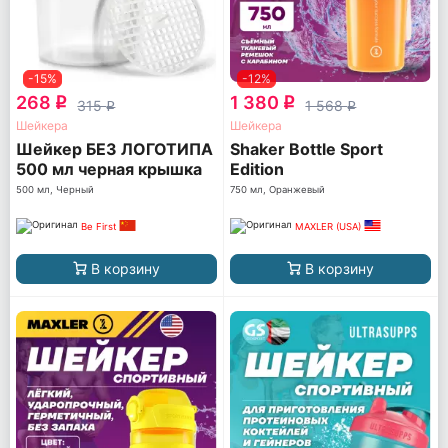
-15%
-12%
268
1 380
q
q
315
1 568
q
q
Шейкера
Шейкера
Шейкер БЕЗ ЛОГОТИПА
Shaker Bottle Sport
500 мл черная крышка
Edition
(TS 1255-BLACK-NL)
500 мл, Черный
750 мл, Оранжевый
Be First
MAXLER (USA)
В корзину
В корзину