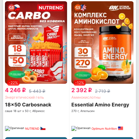
-22%
-12%
4 246
2 392
q
q
5 443
2 719
q
q
Энергетический гель
Аминокислотны
18x50 Carbosnack
Essential Amino Energy
саше 18 шт x 50 г, Абрикос
270 г, Апельсин
NUTREND
Optimum Nutrition