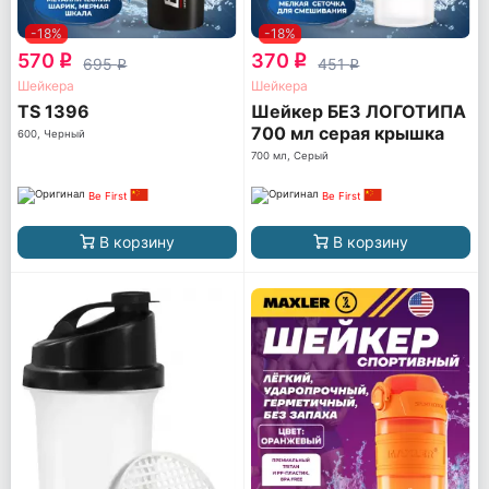
-18%
-18%
570
370
q
q
695
451
q
q
Шейкера
Шейкера
TS 1396
Шейкер БЕЗ ЛОГОТИПА
700 мл серая крышка
600, Черный
(TS1037-Blk-NL)
700 мл, Серый
Be First
Be First
В корзину
В корзину