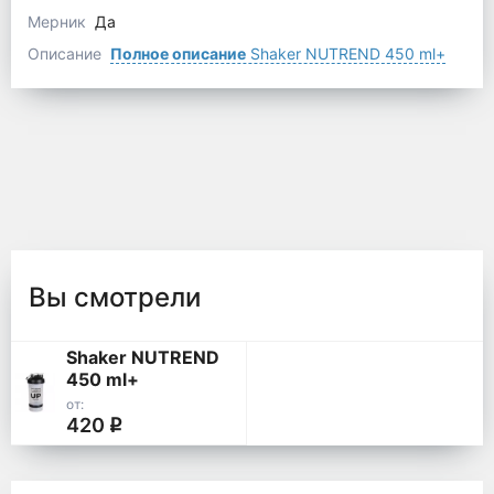
Мерник
Да
Описание
Полное описание
Shaker NUTREND 450 ml+
Вы смотрели
Shaker NUTREND
450 ml+
от:
420
q