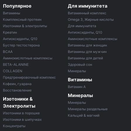
Популярное
Для иммунитета
Витамины
Витаминный комплекс
Комплексный протеин
Omega 3, Жирные кислоты
Изотоники & электролиты
Для иммунитета
Креатин
Антиоксиданты, Q10
Антиоксиданты, Q10
Аминокислотные комплексы
Бустер тестостерона
Витамины для женщин
ВСАА
Витамины для мужчин
Аминокислотные комплексы
Витамины для детей
BETA-ALANINE
Здоровый сон
COLLAGEN
Минералы
Предтренировочный комплекс
Витамины
Кофеин, гуарана
Витамин A
Восстановление
Минералы
Изотоники &
Минералы
Электролиты
Минералы раздельные
Изотоники в порошке
Кальций & магний
Изотоники в шипучках
Концентраты