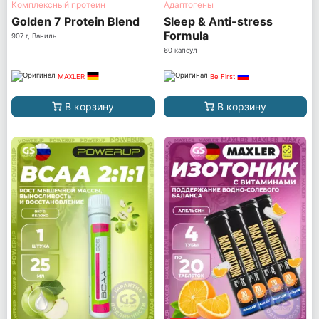
Комплексный протеин
Адаптогены
Golden 7 Protein Blend
Sleep & Anti-stress
Formula
907 г, Ваниль
60 капсул
MAXLER
Be First
В корзину
В корзину