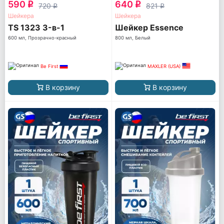
590
640
q
q
720
821
q
q
Шейкера
Шейкера
TS 1323 3-в-1
Шейкер Essence
600 мл, Прозрачно-красный
800 мл, Белый
Be First
MAXLER (USA)
В корзину
В корзину