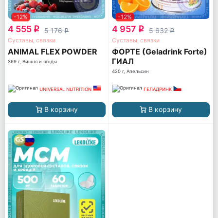
-12%
-12%
4 555
4 957
q
q
5 176
5 632
q
q
Суставы, связки
Суставы, связки
ANIMAL FLEX POWDER
ФОРТЕ (Geladrink Forte)
ГИАЛ
369 г, Вишня и ягоды
420 г, Апельсин
UNIVERSAL NUTRITION
ГЕЛАДРИНК
В корзину
В корзину