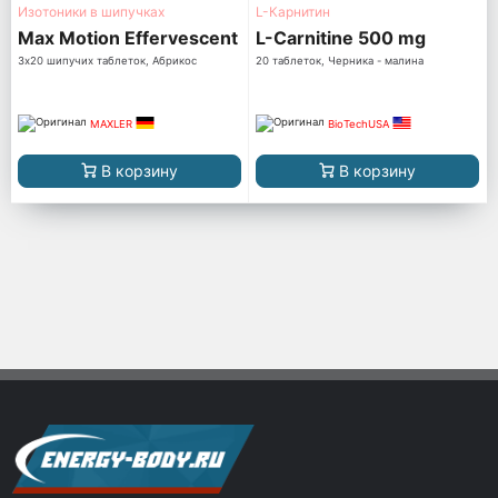
Изотоники в шипучках
L-Карнитин
Max Motion Effervescent
L-Carnitine 500 mg
3х20 шипучих таблеток, Абрикос
20 таблеток, Черника - малина
MAXLER
BioTechUSA
В корзину
В корзину