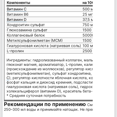
Компоненты
на 100 г
Витамин С
500 мг = 625 %*
Витамин В6
25 мг = 1786 %*
Витамин D
37,5 мкг = 750 %*
Хондроитин сульфат
750 мг
Глюкозамина сульфат
1500 мг
Коллагеновый белок
50000 мг
Метилсульфонилметан (МСМ)
1500 мг
Гиалуроновая кислота (натриевая соль)
100 мг
L-пролин
2500 мг
Ингредиенты: гидролизованный коллаген, мальтодекстрин, 
глюконат магния, ароматизатор, L-пролин, калиевая соль с
(происхождение из моллюсков), регулятор кислотности лим
(метилсульфонилметан), сульфат хондроитина, L-аскорбинов
С
), регулятор кислотности яблочная кислота, концентрат св
фосфат кальция и диоксид кремния, подсластители ацесуль
гиалуроновая кислота (натриевая соль), гидрохлорид пиридо
холекальциферол (витамин D), краситель бета-каротин.
* Средняя суточная потребность
Рекомендации по применению
Смешайте дозу 
250–300 мл воды и принимайте натощак. Не превышайте рек