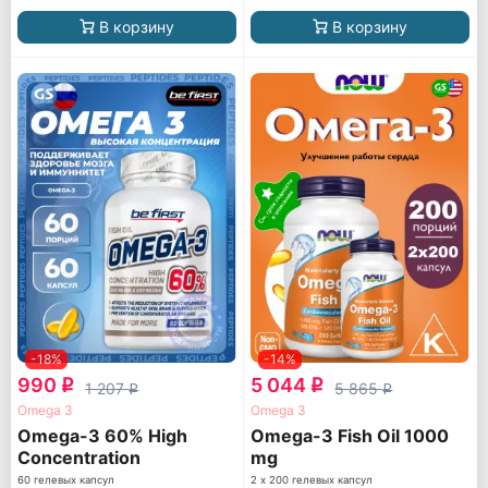
В корзину
В корзину
-18%
-14%
990
5 044
q
q
1 207
5 865
q
q
Omega 3
Omega 3
Omega-3 60% High
Omega-3 Fish Oil 1000
Concentration
mg
60 гелевых капсул
2 х 200 гелевых капсул