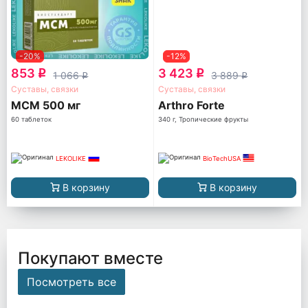
-20%
-12%
853
3 423
q
q
1 066
3 889
q
q
Суставы, связки
Суставы, связки
МСМ 500 мг
Arthro Forte
60 таблеток
340 г, Тропические фрукты
LEKOLIKE
BioTechUSA
В корзину
В корзину
Покупают вместе
Посмотреть все