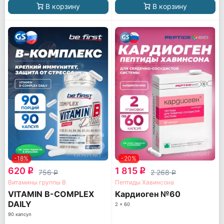
В корзину
В корзину
-18%
-20%
620
1 815
q
q
756
2 268
q
q
Витамины группы B
Пептиды Хавинсона
VITAMIN B-COMPLEX
Кардиоген №60
DAILY
2 x 60
90 капсул