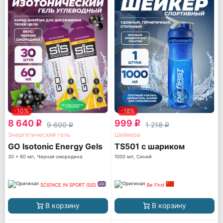
-10%
-18%
8 640
999
q
q
9 600
1 218
q
q
Энергетический гель
Шейкера
GO Isotonic Energy Gels
TS501 с шариком
30 x 60 мл, Черная смородина
1000 мл, Синий
SCIENCE IN SPORT (SiS)
Be First
В корзину
В корзину