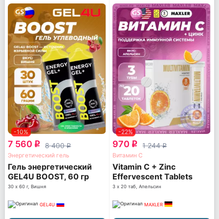
-10%
-22%
7 560
970
q
q
8 400
1 244
q
q
Энергетический гель
Витамин С
Гель энергетический
Vitamin C + Zinc
GEL4U BOOST, 60 гр
Effervescent Tablets
30 х 60 г, Вишня
3 х 20 таб, Апельсин
GEL4U
MAXLER