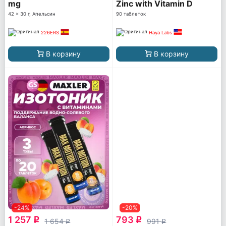
mg
Zinc with Vitamin D
42 x 30 г, Апельсин
90 таблеток
226ERS
Haya Labs
В корзину
В корзину
-24%
-20%
1 257
793
q
q
1 654
991
q
q