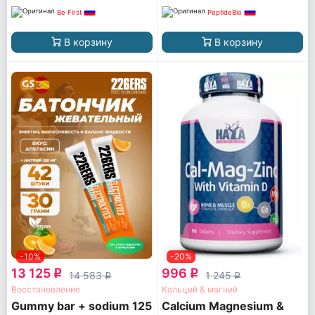
Be First
PeptideBio
В корзину
В корзину
-10%
-20%
13 125
996
q
q
14 583
1 245
q
q
Восстановление
Кальций & магний
Gummy bar + sodium 125
Calcium Magnesium &