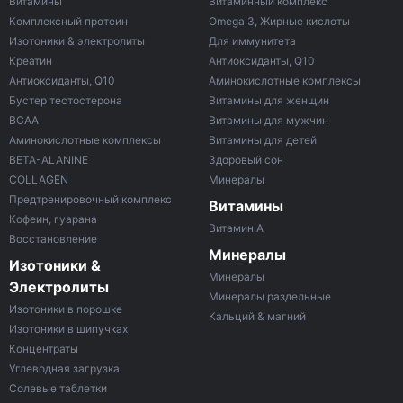
Витамины
Витаминный комплекс
Комплексный протеин
Omega 3, Жирные кислоты
Изотоники & электролиты
Для иммунитета
Креатин
Антиоксиданты, Q10
Антиоксиданты, Q10
Аминокислотные комплексы
Бустер тестостерона
Витамины для женщин
ВСАА
Витамины для мужчин
Аминокислотные комплексы
Витамины для детей
BETA-ALANINE
Здоровый сон
COLLAGEN
Минералы
Предтренировочный комплекс
Витамины
Кофеин, гуарана
Витамин A
Восстановление
Минералы
Изотоники &
Минералы
Электролиты
Минералы раздельные
Изотоники в порошке
Кальций & магний
Изотоники в шипучках
Концентраты
Углеводная загрузка
Солевые таблетки