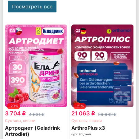
Посмотреть все
-20%
-21%
3 704
21 063
q
q
4 631
26 662
q
q
Суставы, связки
Суставы, связки
Артродиет (Geladrink
ArthroPlus x3
Artrodiet)
курс 90 дней