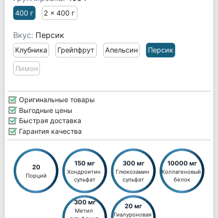
400 г
2 x 400 г
Вкус:
Персик
Клубника
Грейпфрут
Апельсин
Персик
Лимон
Оригинальные товары
Выгодные цены
Быстрая доставка
Гарантия качества
150 мг
300 мг
10000 мг
20
Хондроитин 
Глюкозамин 
Коллагеновый 
Порций
сульфат
сульфат
белок
300 мг
20 мг
Метил 
Гиалуроновая 