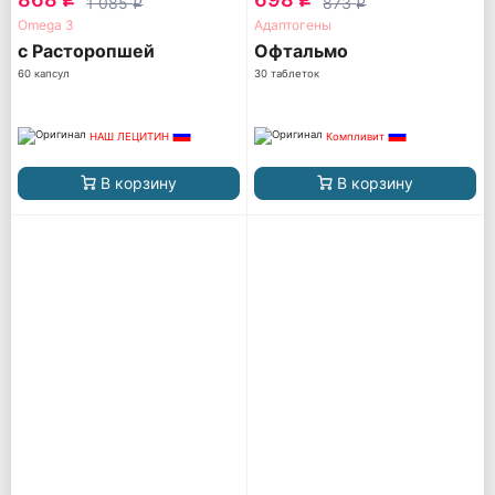
1 085
873
q
q
Omega 3
Адаптогены
с Расторопшей
Офтальмо
60 капсул
30 таблеток
НАШ ЛЕЦИТИН
Компливит
В корзину
В корзину