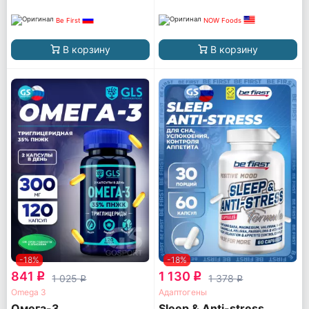
Be First
NOW Foods
В корзину
В корзину
-18%
-18%
841
1 130
q
q
1 025
1 378
q
q
Omega 3
Адаптогены
Омега-3
Sleep & Anti-stress