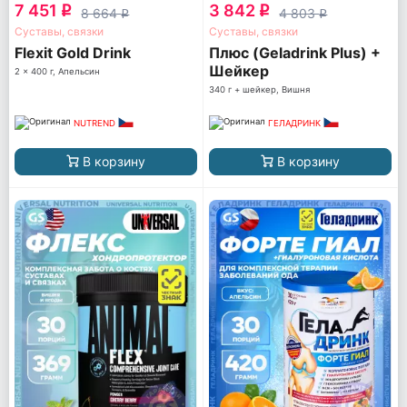
7 451
3 842
q
q
8 664
4 803
q
q
Суставы, связки
Суставы, связки
Flexit Gold Drink
Плюс (Geladrink Plus) +
Шейкер
2 x 400 г, Апельсин
340 г + шейкер, Вишня
NUTREND
ГЕЛАДРИНК
В корзину
В корзину