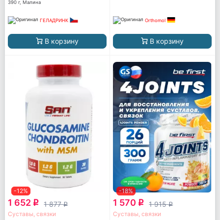
390 г, Малина
ГЕЛАДРИНК
Orthomol
В корзину
В корзину
-12%
-18%
1 652
1 570
q
q
1 877
1 915
q
q
Суставы, связки
Суставы, связки