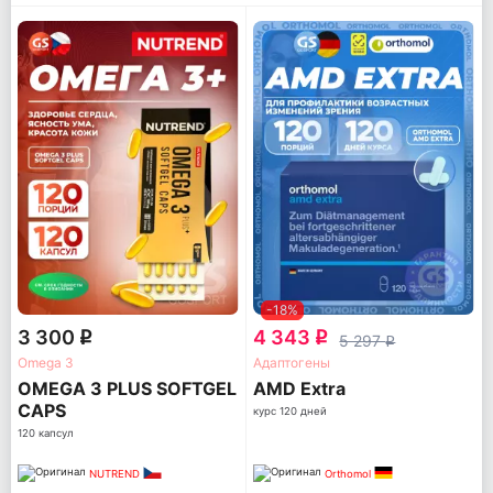
-18%
3 300
4 343
q
q
5 297
q
Omega 3
Адаптогены
OMEGA 3 PLUS SOFTGEL
AМD Extra
CAPS
курс 120 дней
120 капсул
NUTREND
Orthomol