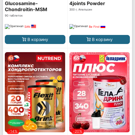
Glucosamine-
4joints Powder
Chondroitin-MSM
300 г, Апельсин
90 таблеток
SAN
Be First
В корзину
В корзину
-14%
-20%