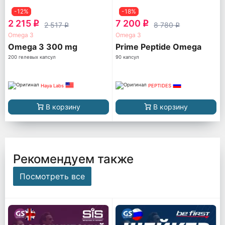
-12%
-18%
2 215
7 200
q
q
2 517
8 780
q
q
Omega 3
Omega 3
Omega 3 300 mg
Prime Peptide Omega
200 гелевых капсул
90 капсул
Haya Labs
PEPTIDES
В корзину
В корзину
Рекомендуем также
Посмотреть все