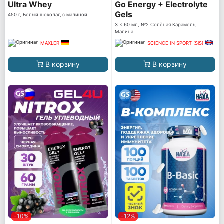
Ultra Whey
Go Energy + Electrolyte
Gels
450 г, Белый шоколад с малиной
3 x 60 мл, №2 Солёная Карамель,
Малина
MAXLER
SCIENCE IN SPORT (SiS)
В корзину
В корзину
-10%
-12%