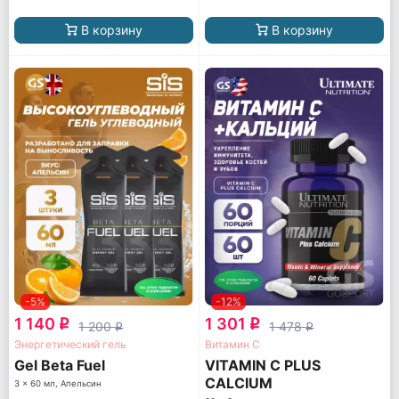
В корзину
В корзину
-5%
-12%
1 140
1 301
q
q
1 200
1 478
q
q
Энергетический гель
Витамин С
Gel Beta Fuel
VITAMIN C PLUS
CALCIUM
3 x 60 мл, Апельсин