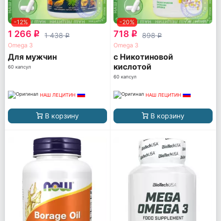
-12%
-20%
1 266
718
q
q
1 438
898
q
q
Omega 3
Omega 3
Для мужчин
с Никотиновой
кислотой
60 капсул
60 капсул
НАШ ЛЕЦИТИН
НАШ ЛЕЦИТИН
В корзину
В корзину