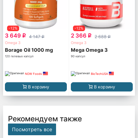
-12%
-12%
3 649
2 366
q
q
4 147
2 688
q
q
Omega 3
Omega 3
Borage Oil 1000 mg
Mega Omega 3
120 гелевых капсул
90 капсул
NOW Foods
BioTechUSA
В корзину
В корзину
Рекомендуем также
Посмотреть все