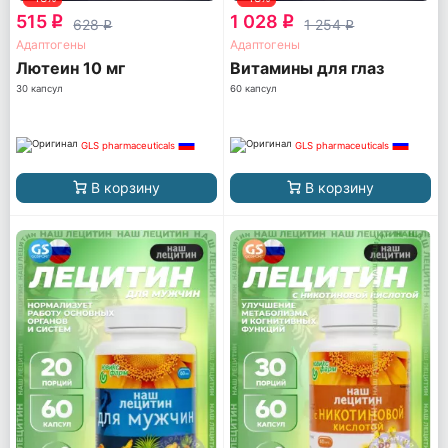
515
1 028
q
q
628
1 254
q
q
Адаптогены
Адаптогены
Лютеин 10 мг
Витамины для глаз
30 капсул
60 капсул
GLS pharmaceuticals
GLS pharmaceuticals
В корзину
В корзину