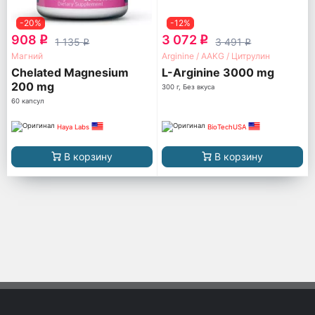
-20%
-12%
908
3 072
q
q
1 135
3 491
q
q
Магний
Arginine / AAKG / Цитрулин
Chelated Magnesium
L-Arginine 3000 mg
200 mg
300 г, Без вкуса
60 капсул
Haya Labs
BioTechUSA
В корзину
В корзину