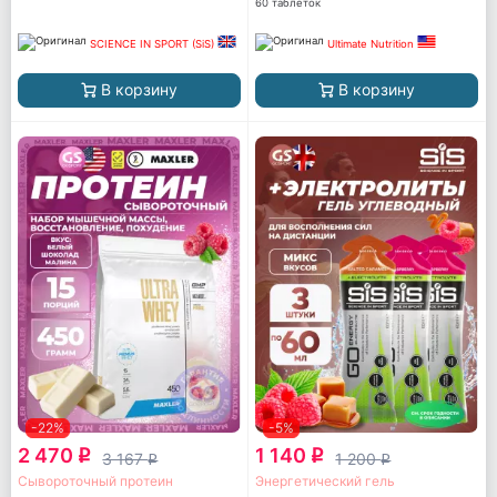
60 таблеток
SCIENCE IN SPORT (SiS)
Ultimate Nutrition
В корзину
В корзину
-22%
-5%
2 470
1 140
q
q
3 167
1 200
q
q
Сывороточный протеин
Энергетический гель