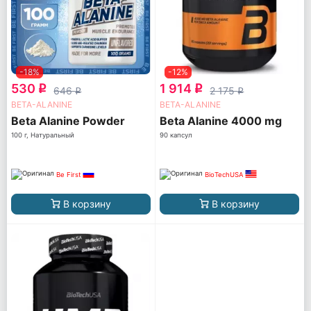
-18%
-12%
530
1 914
q
q
646
2 175
q
q
BETA-ALANINE
BETA-ALANINE
Beta Alanine Powder
Beta Alanine 4000 mg
100 г, Натуральный
90 капсул
Be First
BioTechUSA
В корзину
В корзину