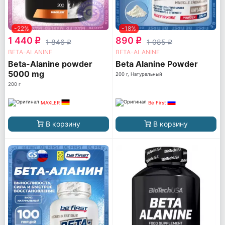
-22%
-18%
1 440
890
q
q
1 846
1 085
q
q
BETA-ALANINE
BETA-ALANINE
Beta-Alanine powder
Beta Alanine Powder
5000 mg
200 г, Натуральный
200 г
MAXLER
Be First
В корзину
В корзину