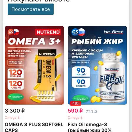
Посмотреть все
-18%
3 300
590
q
q
720
q
Omega 3
Omega 3
OMEGA 3 PLUS SOFTGEL
Fish Oil omega-3
CAPS
(рыбный жир 20%