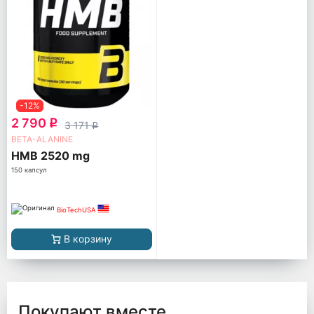
-12%
2 790
q
3 171
q
BETA-ALANINE
HMB 2520 mg
150 капсул
BioTechUSA
В корзину
Покупают вместе