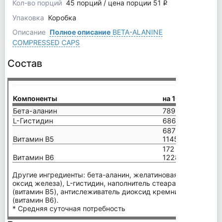
Кол-во порций
45 порций / цена порции 51
q
Упаковка
Коробка
Описание
Полное описание
BETA-ALANINE
COMPRESSED CAPS
Состав
на 
Компоненты
на 100 г
(1 
Бета-аланин
78984 мг
115
L-Гистидин
6868 мг
100
687 мг =
10 
Витамин В5
11450% *
167
172 мг =
2,5
Витамин В6
12286% *
179
Другие ингредиенты: бета-аланин, желатиновая капсула (же
оксид железа), L-гистидин, наполнитель стеарат магния, D-
(витамин B5), антислеживатель диоксид кремния, пиридокс
(витамин B6).
* Средняя суточная потребность