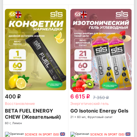
-10%
400
6 615
q
q
7 350
q
Восстановление
Энергетический гель
BETA FUEL ENERGY
GO Isotonic Energy Gels
CHEW (Жевательный)
21 x 60 мл, Фруктовый салат
60 г, Лимон
SCIENCE IN SPORT (SiS)
SCIENCE IN SPORT (SiS)