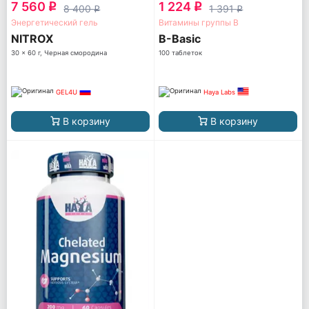
7 560
1 224
q
q
8 400
1 391
q
q
Энергетический гель
Витамины группы B
NITROX
B-Basic
30 x 60 г, Черная смородина
100 таблеток
GEL4U
Haya Labs
В корзину
В корзину