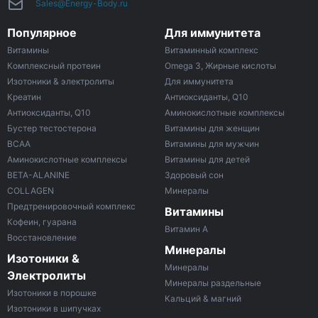
Sales@Energy-Body.ru
Популярное
Для иммунитета
Витамины
Витаминный комплекс
Комплексный протеин
Omega 3, Жирные кислоты
Изотоники & электролиты
Для иммунитета
Креатин
Антиоксиданты, Q10
Антиоксиданты, Q10
Аминокислотные комплексы
Бустер тестостерона
Витамины для женщин
ВСАА
Витамины для мужчин
Аминокислотные комплексы
Витамины для детей
BETA-ALANINE
Здоровый сон
COLLAGEN
Минералы
Предтренировочный комплекс
Витамины
Кофеин, гуарана
Витамин A
Восстановление
Минералы
Изотоники &
Минералы
Электролиты
Минералы раздельные
Изотоники в порошке
Кальций & магний
Изотоники в шипучках