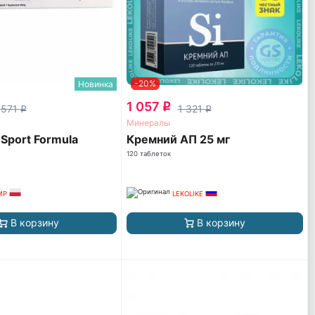
-20%
Новинка
1 057
q
 571
1 321
q
q
Минералы
Sport Formula
Кремний АП 25 мг
120 таблеток
MP
LEKOLIKE
В корзину
В корзину