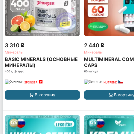
3 310
2 440
q
q
Минералы
Минералы
BASIC MINERALS (ОСНОВНЫЕ
MULTIMINERAL CO
МИНЕРАЛЫ)
CAPS
400 г, Цитрус
60 капсул
SPONSER
NUTREND
В корзину
В корзин