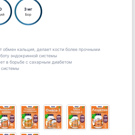
0
3 мг
ций
Бор
т обмен кальция, делает кости более прочными
аботу эндокринной системы
ет в борьбе с сахарным диабетом
 системы