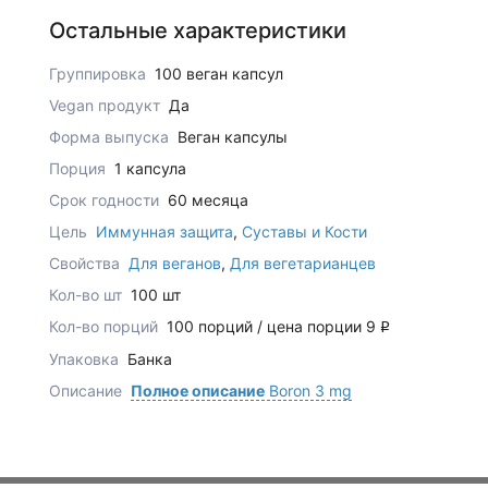
Остальные характеристики
Группировка
100 веган капсул
Vegan продукт
Да
Форма выпуска
Веган капсулы
Порция
1 капсула
Срок годности
60 месяца
Цель
Иммунная защита
,
Суставы и Кости
Свойства
Для веганов
,
Для вегетарианцев
Кол-во шт
100 шт
Кол-во порций
100 порций / цена порции 9
q
Упаковка
Банка
Описание
Полное описание
Boron 3 mg