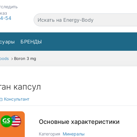
тследить
аказ
44-54
суары
БРЕНДЫ
oods
Boron 3 mg
ган капсул
Консультант
Основные характеристики
Категория
Минералы