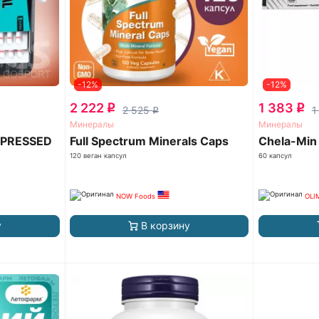
-12%
-12%
2 222
1 383
q
q
2 525
1
q
Минералы
Минералы
MPRESSED
Full Spectrum Minerals Caps
Chela-Min 
120 веган капсул
60 капсул
NOW Foods
OLI
у
В корзину