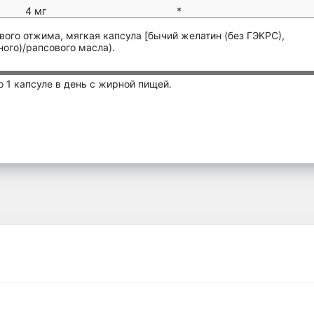
4 мг
*
ого отжима, мягкая капсула [бычий желатин (без ГЭКРС),
ого)/рапсового масла).
 1 капсуле в день с жирной пищей.