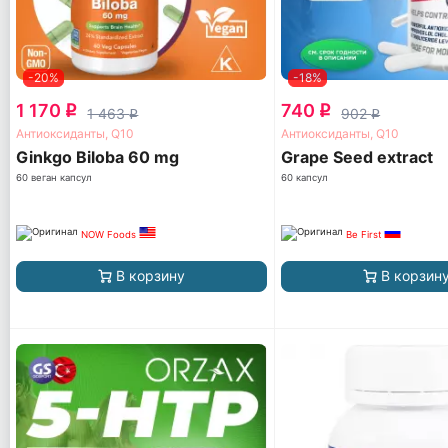
-20%
-18%
1 170
740
q
q
1 463
902
q
q
Антиоксиданты, Q10
Антиоксиданты, Q10
Ginkgo Biloba 60 mg
Grape Seed extract
60 веган капсул
60 капсул
NOW Foods
Be First
В корзину
В корзин