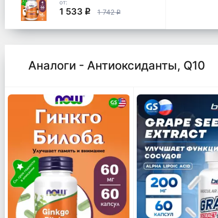
от:
1 533
q
1 742
q
Аналоги - Антиоксиданты, Q10