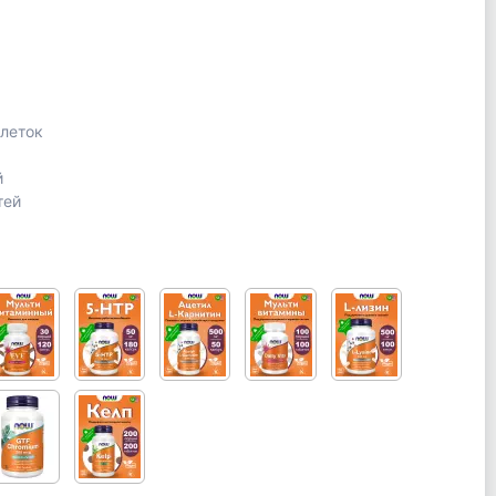
леток
й
тей