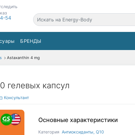
тследить
аказ
44-54
суары
БРЕНДЫ
s
Astaxanthin 4 mg
60 гелевых капсул
Консультант
Основные характеристики
Категория
Антиоксиданты, Q10