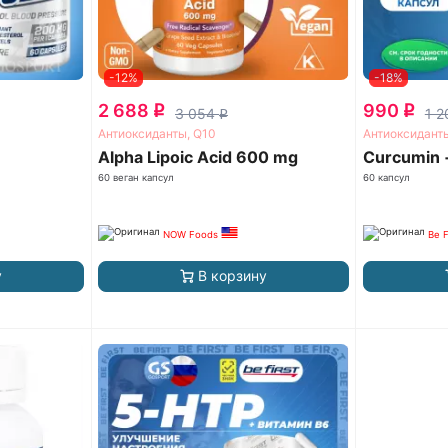
-12%
-18%
2 688
990
q
q
3 054
1 
q
Антиоксиданты, Q10
Антиоксидант
Alpha Lipoic Acid 600 mg
Curcumin +
60 веган капсул
60 капсул
NOW Foods
Be F
у
В корзину