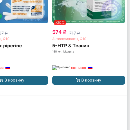
-20%
574
q
207
717
q
q
ы, Q10
Антиоксиданты, Q10
 piperine
5-HTP & Теанин
150 мл, Малина
irst
GREENSIDE
В корзину
В корзину