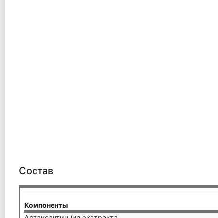
Состав
Компоненты
Астаксантин (из экстракта