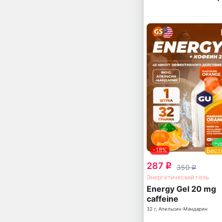
-18%
Бест
287
q
350
q
Энергетический гель
Energy Gel 20 mg
caffeine
32 г, Апельсин-Мандарин