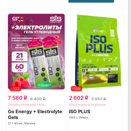
-10%
-12%
7 560
2 602
q
q
8 400
2 957
q
q
Энергетический гель
Изотоники в порошке
Go Energy + Electrolyte
ISO PLUS
Gels
1505 г, Лимон
21 x 60 мл, Малина