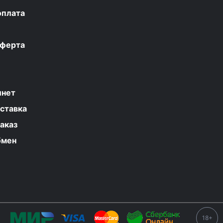
оплата
оферта
инет
ставка
аказ
бмен
18+