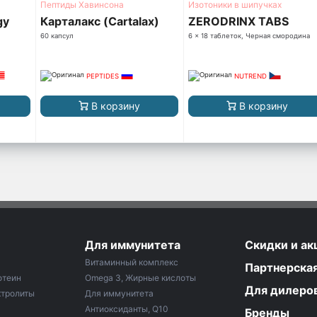
Пептиды Хавинсона
Изотоники в шипучках
gy
Карталакс (Cartalax)
ZERODRINX TABS
60 капсул
6 x 18 таблеток, Черная смородина
PEPTIDES
NUTREND
В корзину
В корзину
Для иммунитета
Скидки и ак
Витаминный комплекс
Партнерска
отеин
Omega 3, Жирные кислоты
Для дилеро
ктролиты
Для иммунитета
Антиоксиданты, Q10
Бренды