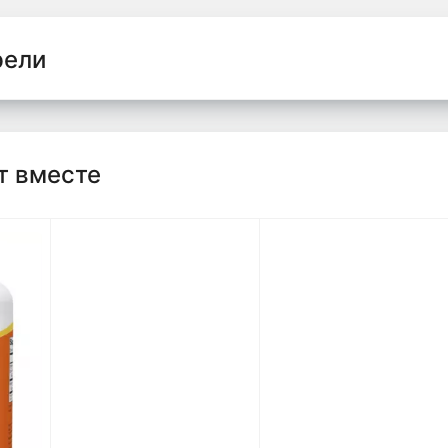
рели
т вместе