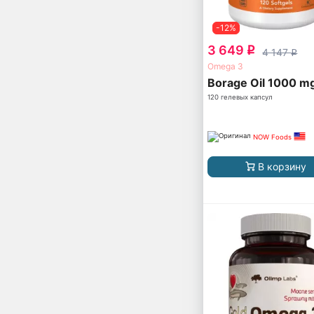
-12%
3 649
q
4 147
q
Omega 3
Borage Oil 1000 m
120 гелевых капсул
NOW Foods
В корзину