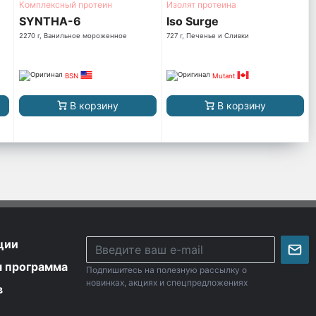
Комплексный протеин
Изолят протеина
SYNTHA-6
Iso Surge
2270 г, Ванильное мороженное
727 г, Печенье и Сливки
BSN
Mutant
В корзину
В корзину
ции
я программа
Подпишитесь на полезную рассылку о
новинках, акциях и спецпредложениях
в