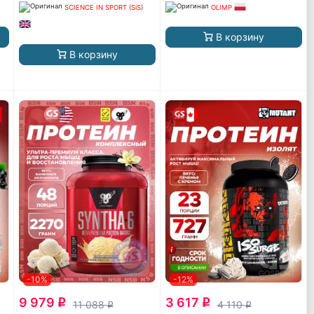
SCIENCE IN SPORT (SiS)
OLIMP
В корзину
В корзину
-10%
-12%
9 979
3 617
q
q
11 088
4 110
q
q