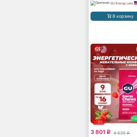
GU Energy Labs
В корзину
-18%
3 801
q
4 635
q