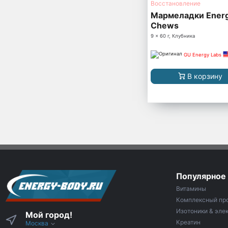
Восстановление
Мармеладки Ener
Chews
9 x 60 г, Клубника
GU Energy Labs
В корзину
Популярное
Витамины
Комплексный пр
Изотоники & эле
Мой город!
Креатин
Москва