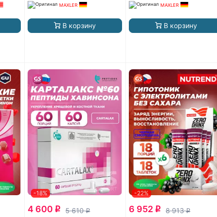
MAXLER
MAXLER
В корзину
В корзину
-18%
-22%
4 600
6 952
q
q
5 610
8 913
q
q