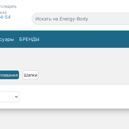
тследить
аказ
44-54
суары
БРЕНДЫ
плавания
Шапки