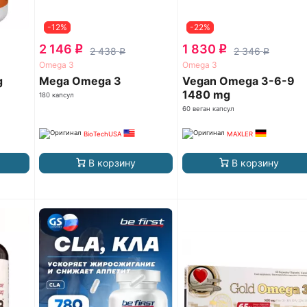
-12%
-22%
2 146
1 830
q
q
2 438
2 346
q
q
Omega 3
Omega 3
g
Mega Omega 3
Vegan Omega 3-6-9
1480 mg
180 капсул
60 веган капсул
BioTechUSA
MAXLER
В корзину
В корзину