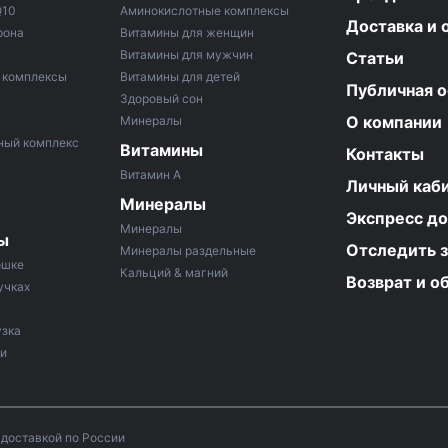
Q10
Аминокислотные комплексы
Доставка и 
рона
Витамины для женщин
Витамины для мужчин
Статьи
 комплексы
Витамины для детей
Публичная 
Здоровый сон
О компании
Минералы
ный комплекс
Витамины
Контакты
Витамин A
Личный каб
Минералы
Экспресс до
Минералы
ы
Отследить з
Минералы раздельные
ошке
Кальций & магний
Возврат и о
учках
узка
ки
 доставкой по России