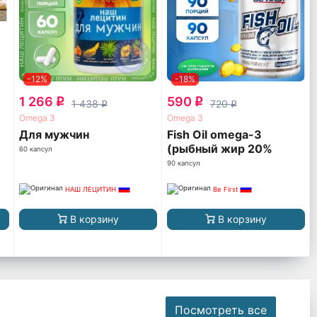
-12%
-18%
1 266
590
q
q
1 438
720
q
q
Omega 3
Omega 3
Для мужчин
Fish Oil omega-3
(рыбный жир 20%
60 капсул
ПНЖК)
90 капсул
НАШ ЛЕЦИТИН
Be First
В корзину
В корзину
Посмотреть все