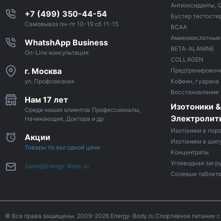
Антиоксиданты, 
+7 (499) 350-44-54
Бустер тестосте
Самовывоз пн-пт 10-19 сб 11-15
ВСАА
Аминокислотные
WhatshApp Business
BETA-ALANINE
On-Line консультация
COLLAGEN
г. Москва
Предтренировоч
ул. Профсоюзная
Кофеин, гуарана
Восстановление
Нам 17 лет
Изотоники &
Среди наших клиентов Профессионалы,
Электролит
Начинающие, Доктора и др
Изотоники в пор
Акции
Изотоники в шип
Товары по выгодной цене
Концентраты
Углеводная загр
Sales@Energy-Body.ru
Солевые таблет
© Все права защищены. 2009-2026 Energy-Body.ru Спортивное питание с