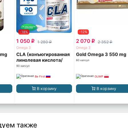
-18%
-12%
1 050
2 070
q
q
1 280
2 352
q
q
Omega 3
Omega 3
 mg
CLA (конъюгированная
Gold Omega 3 550 mg
линолевая кислота/
60 капсул
КЛА/КЛК)
90 капсул
Be First
OLIMP
В корзину
В корзину
дуем также