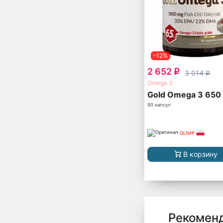
-12%
2 652
q
3 014
q
Omega 3
Gold Omega 3 650
90 капсул
OLIMP
В корзину
Рекомен