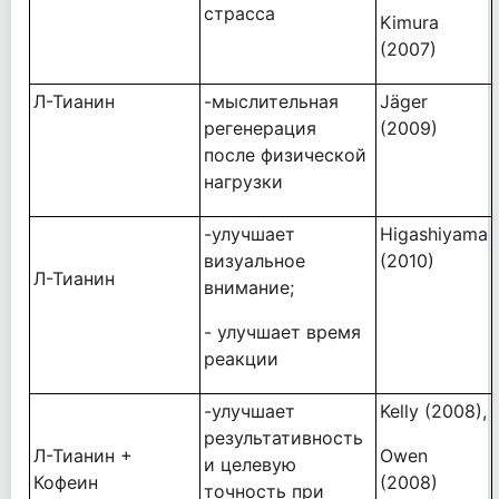
страсса
Kimura
(2007)
Л-Тианин
-мыслительная
Jäger
регенерация
(2009)
после физической
нагрузки
-улучшает
Higashiyama
визуальное
(2010)
Л-Тианин
внимание;
- улучшает время
реакции
-улучшает
Kelly (2008),
результативность
Л-Тианин +
Owen
и целевую
Кофеин
(2008)
точность при