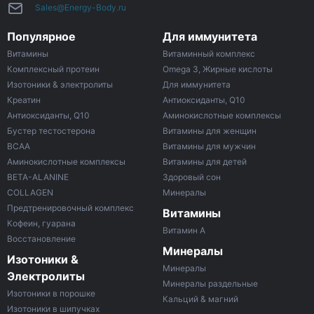
Sales@Energy-Body.ru
Популярное
Для иммунитета
Витамины
Витаминный комплекс
Комплексный протеин
Omega 3, Жирные кислоты
Изотоники & электролиты
Для иммунитета
Креатин
Антиоксиданты, Q10
Антиоксиданты, Q10
Аминокислотные комплексы
Бустер тестостерона
Витамины для женщин
ВСАА
Витамины для мужчин
Аминокислотные комплексы
Витамины для детей
BETA-ALANINE
Здоровый сон
COLLAGEN
Минералы
Предтренировочный комплекс
Витамины
Кофеин, гуарана
Витамин A
Восстановление
Минералы
Изотоники &
Минералы
Электролиты
Минералы раздельные
Изотоники в порошке
Кальций & магний
Изотоники в шипучках