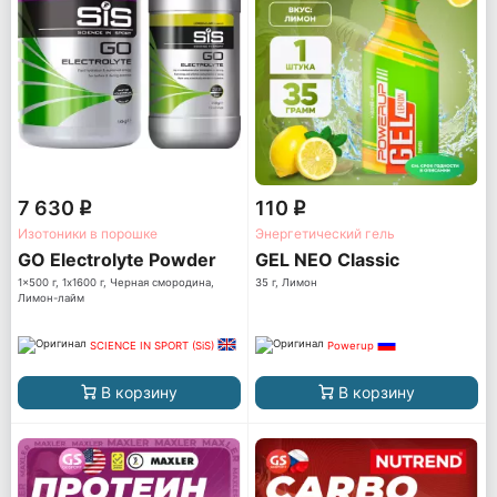
7 630
110
q
q
Изотоники в порошке
Энергетический гель
GO Electrolyte Powder
GEL NEO Classic
1x500 г, 1x1600 г, Черная смородина,
35 г, Лимон
Лимон-лайм
SCIENCE IN SPORT (SiS)
Powerup
В корзину
В корзину