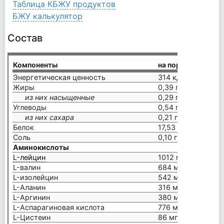
Таблица КБЖУ продуктов
БЖУ калькулятор
Состав
Компоненты
на порцию (20 г)
Энергетическая ценность
314 кДж / 74 ккал
Жиры
0,39 г
из них насыщенные
0,29 г
Углеводы
0,54 г
из них сахара
0,21 г
Белок
17,53 г
Соль
0,10 г
Аминокислоты
L-лейцин
1012 мг
L-валин
684 мг
L-изолейцин
542 мг
L-Аланин
316 мг
L-Аргинин
380 мг
L-Аспарагиновая кислота
776 мг
L-Цистеин
86 мг