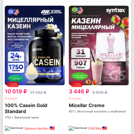
-10%
-12%
10 019
3 446
q
q
11 132
3 916
q
q
Казеин
Казеин
100% Casein Gold
Micellar Creme
Standard
907 г, Молочный коктейль с клубникой
1750 г, Ванильный крем
Optimum Nutrition
SYNTRAX