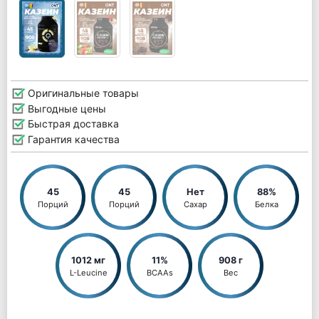
Оригинальные товары
Выгодные цены
Быстрая доставка
Гарантия качества
45
45
Нет
88%
Порций
Порций
Сахар
Белка
1012 мг
11%
908 г
L-Leucine
BCAAs
Вес