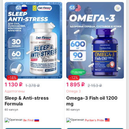
-18%
-12%
1 130
1 895
q
q
1 378
2 153
q
q
Адаптогены
Omega 3
Sleep & Anti-stress
Omega-3 Fish oil 1200
Formula
mg
60 капсул
90 капсул
Be First
Puritan's Pride