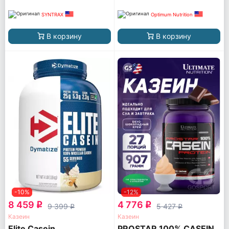
SYNTRAX
Optimum Nutrition
В корзину
В корзину
-10%
-12%
8 459
4 776
q
q
9 399
5 427
q
q
Казеин
Казеин
Elite Casein
PROSTAR 100% CASEIN