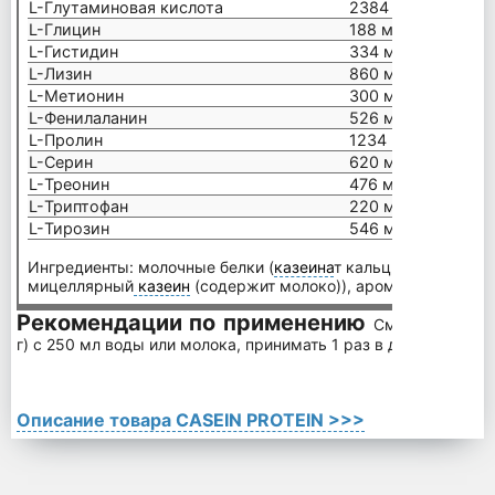
L-Глутаминовая кислота
2384 мг
L-Глицин
188 мг
L-Гистидин
334 мг
L-Лизин
860 мг
L-Метионин
300 мг
L-Фенилаланин
526 мг
L-Пролин
1234 мг
L-Серин
620 мг
L-Треонин
476 мг
L-Триптофан
220 мг
L-Тирозин
546 мг
Ингредиенты: молочные белки (
казеина
т кальция (содержит
мицеллярный
казеин
(содержит молоко)), ароматизатор, по
Рекомендации по применению
Смешайте 1 по
г) с 250 мл воды или молока, принимать 1 раз в день.
Описание товара CASEIN PROTEIN >>>