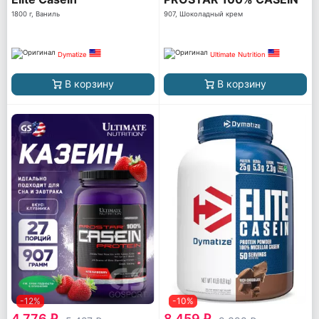
1800 г, Ваниль
907, Шоколадный крем
Dymatize
Ultimate Nutrition
В корзину
В корзину
-12%
-10%
4 776
8 459
q
q