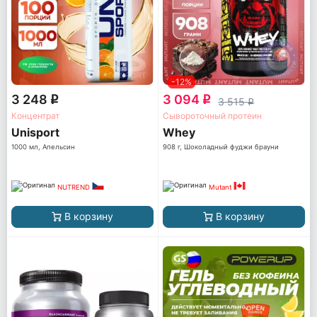
-12%
3 248
3 094
q
q
3 515
q
Концентрат
Сывороточный протеин
Unisport
Whey
1000 мл, Апельсин
908 г, Шоколадный фуджи брауни
NUTREND
Mutant
В корзину
В корзину