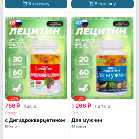
В корзину
В корзину
-20%
-12%
756
1 266
q
q
946
1 438
q
q
Omega 3
Omega 3
с Дигидрокверцетином
Для мужчин
60 капсул
60 капсул