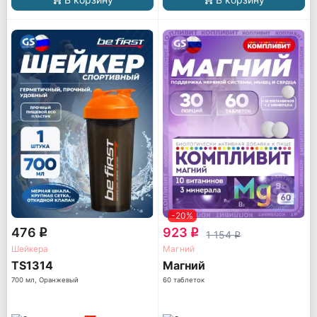
-20%
476
923
q
q
1 154
q
Шейкера
Магний
TS1314
Магний
700 мл, Оранжевый
60 таблеток