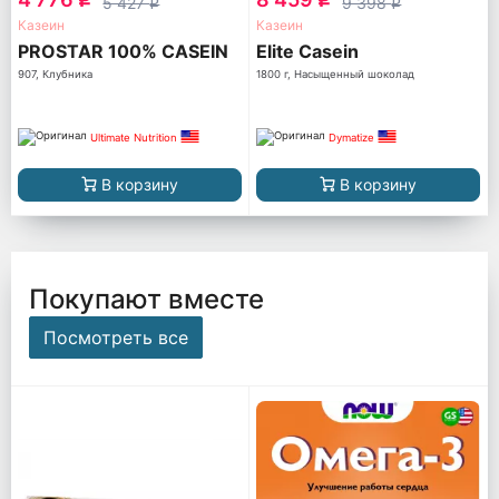
5 427
9 398
q
q
Казеин
Казеин
PROSTAR 100% CASEIN
Elite Casein
907, Клубника
1800 г, Насыщенный шоколад
Ultimate Nutrition
Dymatize
В корзину
В корзину
Покупают вместе
Посмотреть все