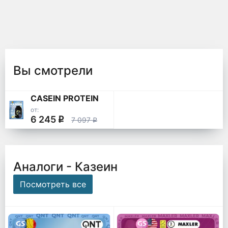
Вы смотрели
CASEIN PROTEIN
от:
6 245
q
7 097
q
Аналоги - Казеин
Посмотреть все