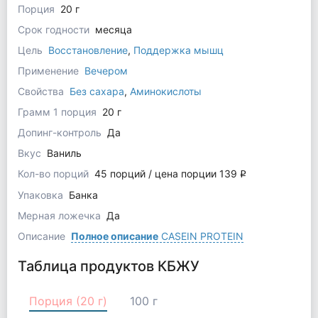
Порция
20 г
Срок годности
месяца
Цель
Восстановление
,
Поддержка мышц
Применение
Вечером
Свойства
Без сахара
,
Аминокислоты
Грамм 1 порция
20 г
Допинг-контроль
Да
Вкус
Ваниль
Кол-во порций
45 порций / цена порции 139
q
Упаковка
Банка
Мерная ложечка
Да
Описание
Полное описание
CASEIN PROTEIN
Таблица продуктов КБЖУ
Порция (20 г)
100 г