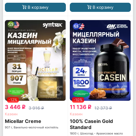
В корзину
В корзину
-12%
-10%
3 446
11 136
q
q
3 916
12 373
q
q
Казеин
Казеин
Micellar Creme
100% Casein Gold
Standard
907 г, Ванильно-молочный коктейль
1800 г, Шоколад - Арахисовое масло