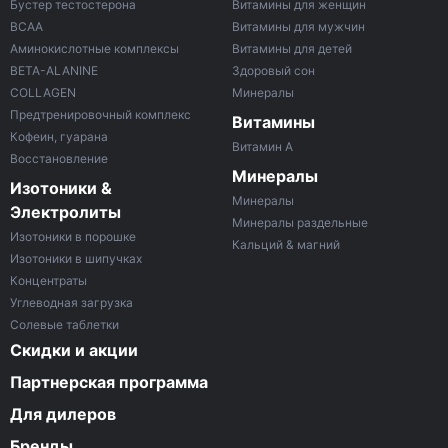
Бустер тестостерона
Витамины для женщин
ВСАА
Витамины для мужчин
Аминокислотные комплексы
Витамины для детей
BETA-ALANINE
Здоровый сон
COLLAGEN
Минералы
Предтренировочный комплекс
Витамины
Кофеин, гуарана
Витамин A
Восстановление
Минералы
Изотоники &
Минералы
Электролиты
Минералы раздельные
Изотоники в порошке
Кальций & магний
Изотоники в шипучках
Концентраты
Углеводная загрузка
Солевые таблетки
Скидки и акции
Партнерская программа
Для дилеров
Бренды