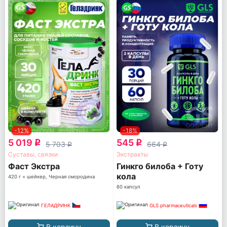
-12%
-18%
5 019
545
q
q
5 703
664
q
q
Суставы, связки
Экстракты
Фаст Экстра
Гинкго билоба + Готу
кола
420 г + шейкер, Черная смородина
60 капсул
ГЕЛАДРИНК
GLS pharmaceuticals
В корзину
В корзину