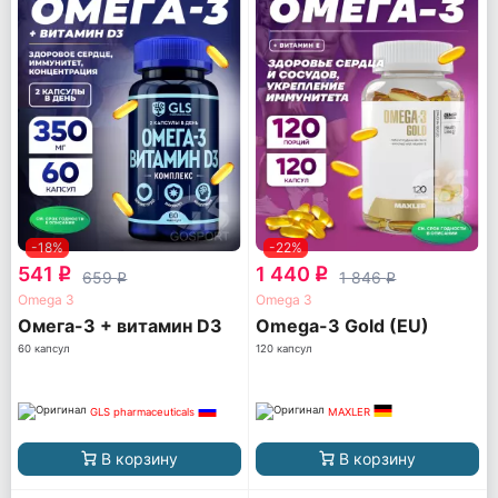
-18%
-22%
541
1 440
q
q
659
1 846
q
q
Omega 3
Omega 3
Омега-3 + витамин D3
Omega-3 Gold (EU)
60 капсул
120 капсул
GLS pharmaceuticals
MAXLER
В корзину
В корзину