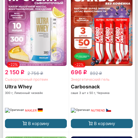
-22%
-22%
2 150
696
q
q
2 756
892
q
q
Сывороточный протеин
Энергетический гель
Ultra Whey
Carbosnack
300 г, Лимонный чизкейк
саше 3 шт x 50 г, Черника
MAXLER
NUTREND
В корзину
В корзину