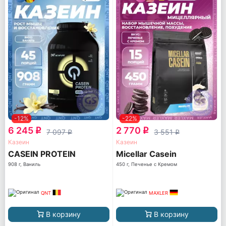
-12%
-22%
6 245
2 770
q
q
7 097
3 551
q
q
Казеин
Казеин
CASEIN PROTEIN
Micellar Casein
908 г, Ваниль
450 г, Печенье с Кремом
QNT
MAXLER
В корзину
В корзину