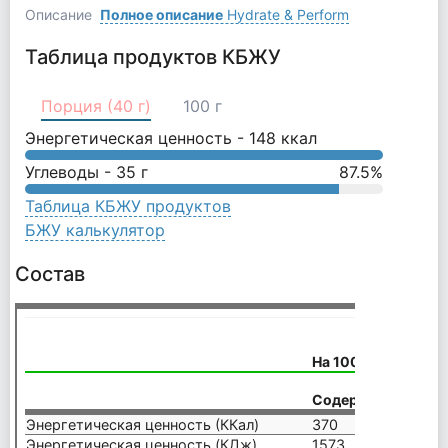
Описание
Полное описание
Hydrate & Perform
Таблица продуктов КБЖУ
Порция (40 г)
100 г
Энергетическая ценность -
148
ккал
Углеводы -
35
г
87.5
%
Таблица КБЖУ продуктов
БЖУ калькулятор
Состав
На 100 г продукта
%
Содержание
RDA*
Энергетическая ценность (ККал)
370
–
Энергетическая ценность (КДж)
1573
–