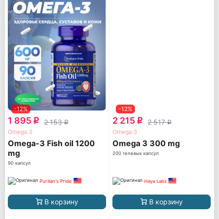
-12%
-12%
1 895
2 215
q
q
2 153
2 517
q
q
Omega 3
Omega 3
Omega-3 Fish oil 1200
Omega 3 300 mg
mg
200 гелевых капсул
90 капсул
Puritan's Pride
Haya Labs
В корзину
В корзину