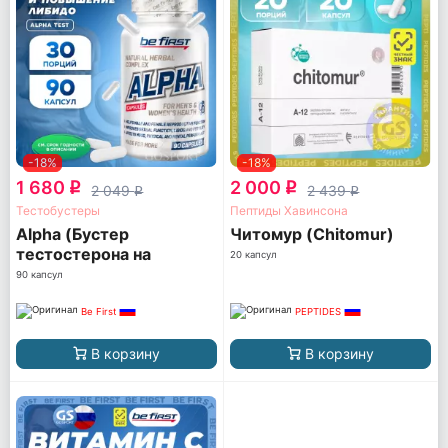
-18%
-18%
1 680
2 000
q
q
2 049
2 439
q
q
Тестобустеры
Пептиды Хавинсона
Alpha (Бустер
Читомур (Chitomur)
тестостерона на
20 капсул
растительных
90 капсул
экстрактах)
Be First
PEPTIDES
В корзину
В корзину