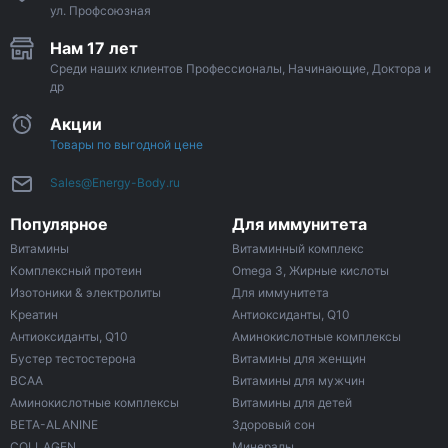
ул. Профсоюзная
Нам 17 лет
Среди наших клиентов Профессионалы, Начинающие, Доктора и
др
Акции
Товары по выгодной цене
Sales@Energy-Body.ru
Популярное
Для иммунитета
Витамины
Витаминный комплекс
Комплексный протеин
Omega 3, Жирные кислоты
Изотоники & электролиты
Для иммунитета
Креатин
Антиоксиданты, Q10
Антиоксиданты, Q10
Аминокислотные комплексы
Бустер тестостерона
Витамины для женщин
ВСАА
Витамины для мужчин
Аминокислотные комплексы
Витамины для детей
BETA-ALANINE
Здоровый сон
COLLAGEN
Минералы