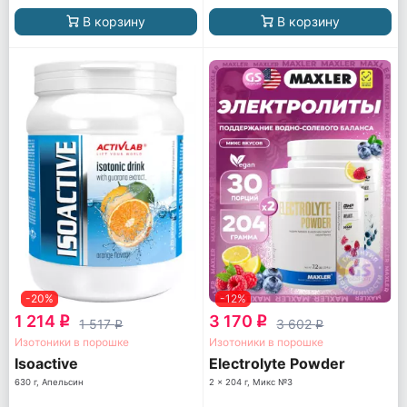
В корзину
В корзину
-20%
-12%
1 214
3 170
q
q
1 517
3 602
q
q
Изотоники в порошке
Изотоники в порошке
Isoactive
Electrolyte Powder
630 г, Апельсин
2 x 204 г, Микс №3