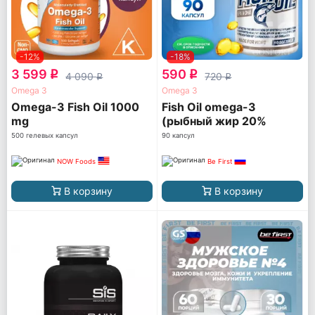
-12%
-18%
3 599
590
q
q
4 090
720
q
q
Omega 3
Omega 3
Omega-3 Fish Oil 1000
Fish Oil omega-3
mg
(рыбный жир 20%
ПНЖК)
500 гелевых капсул
90 капсул
NOW Foods
Be First
В корзину
В корзину