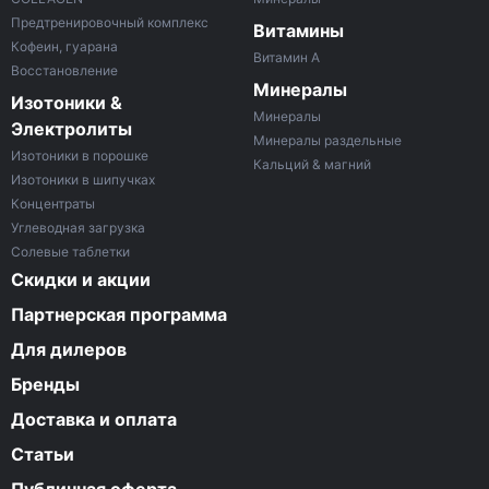
Предтренировочный комплекс
Витамины
Кофеин, гуарана
Витамин A
Восстановление
Минералы
Изотоники &
Минералы
Электролиты
Минералы раздельные
Изотоники в порошке
Кальций & магний
Изотоники в шипучках
Концентраты
Углеводная загрузка
Солевые таблетки
Скидки и акции
Партнерская программа
Для дилеров
Бренды
Доставка и оплата
Статьи
Публичная оферта