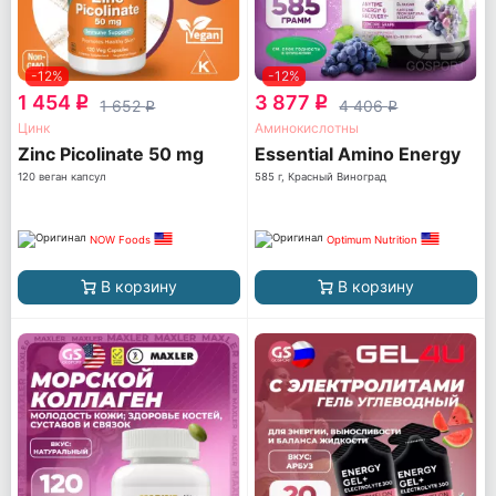
-12%
-12%
1 454
3 877
q
q
1 652
4 406
q
q
Цинк
Аминокислотны
Zinc Picolinate 50 mg
Essential Amino Energy
120 веган капсул
585 г, Красный Виноград
NOW Foods
Optimum Nutrition
В корзину
В корзину