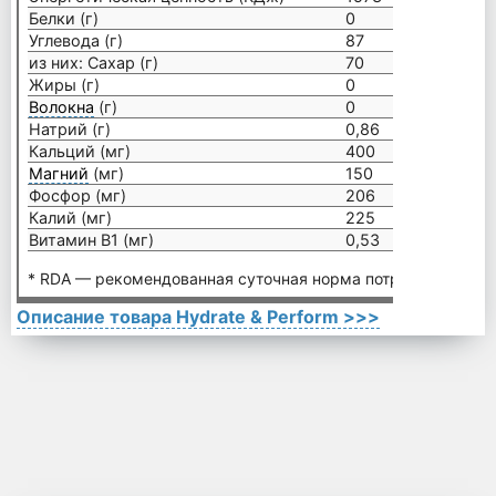
Белки (г)
0
–
Углевода (г)
87
–
из них: Сахар (г)
70
–
Жиры (г)
0
–
Волокна
(г)
0
–
Натрий (г)
0,86
–
Кальций (мг)
400
50%
Магний
(мг)
150
50%
Фосфор (мг)
206
26%
Калий (мг)
225
–
Витамин В1 (мг)
0,53
38%
* RDA — рекомендованная суточная норма потребления.
Описание товара Hydrate & Perform >>>