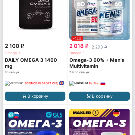
-12%
2 100
2 018
q
q
2 293
q
Omega 3
Omega 3
DAILY OMEGA 3 1400
Omega-3 60% + Men's
mg
Multivitamin
60 капсул
2 x 60 капсул
SCIENCE IN SPORT (SiS)
Be First
В корзину
В корзину