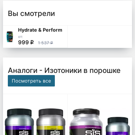
Вы смотрели
Hydrate & Perform
от:
999
q
1 537
q
Аналоги - Изотоники в порошке
Посмотреть все