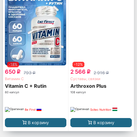
-18%
-12%
650
2 566
q
q
793
2 916
q
q
Витамин С
Суставы, связки
Vitamin C + Rutin
Arthroxon Plus
60 капсул
108 капсул
Be First
Scitec Nutrition
В корзину
В корзину