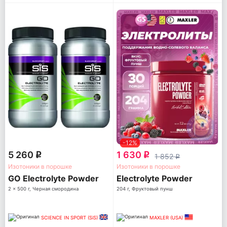
-12%
5 260
1 630
q
q
1 852
q
Изотоники в порошке
Изотоники в порошке
GO Electrolyte Powder
Electrolyte Powder
2 x 500 г, Черная смородина
204 г, Фруктовый пунш
SCIENCE IN SPORT (SiS)
MAXLER (USA)