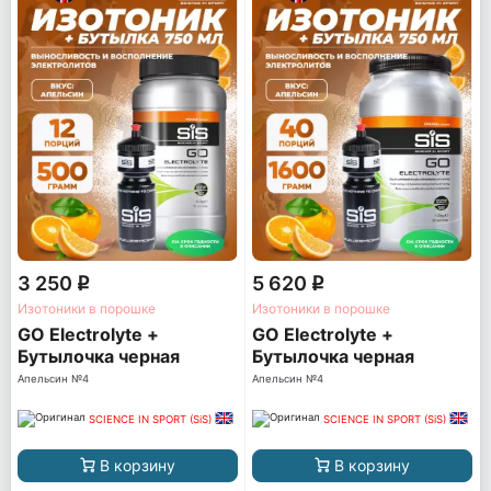
3 250
5 620
q
q
Изотоники в порошке
Изотоники в порошке
GO Electrolyte +
GO Electrolyte +
Бутылочка черная
Бутылочка черная
Апельсин №4
Апельсин №4
SCIENCE IN SPORT (SiS)
SCIENCE IN SPORT (SiS)
В корзину
В корзину