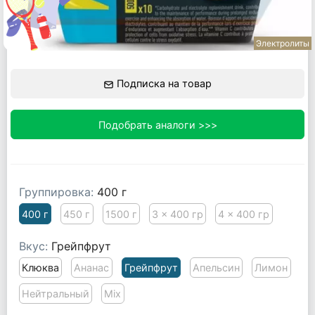
Электролиты
Подписка на товар
Подобрать аналоги >>>
Группировка:
400 г
400 г
450 г
1500 г
3 x 400 гр
4 x 400 гр
Вкус:
Грейпфрут
Клюква
Ананас
Грейпфрут
Апельсин
Лимон
Нейтральный
Mix