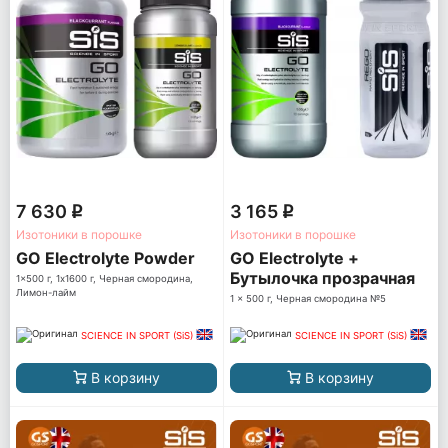
7 630
3 165
q
q
Изотоники в порошке
Изотоники в порошке
GO Electrolyte Powder
GO Electrolyte +
Бутылочка прозрачная
1x500 г, 1x1600 г, Черная смородина,
Лимон-лайм
1 x 500 г, Черная смородина №5
SCIENCE IN SPORT (SiS)
SCIENCE IN SPORT (SiS)
В корзину
В корзину