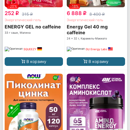
-20%
-18%
252
6 888
q
q
315
8 400
q
q
Энергетический гель
Энергетический гель
ENERGY GEL no caffeine
Energy Gel 40 mg
caffeine
33 г саше, Малина
24 x 32 г, Карамель-Макиато
SQUEEZY
GU Energy Labs
В корзину
В корзину