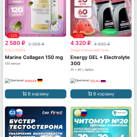
-22%
-10%
2 580
4 320
q
q
3 308
4 800
q
q
COLLAGEN
Энергетический гель
Marine Collagen 150 mg
Energy GEL + Electrolyte
300
120 капсул
20 x 60 г, Арбуз
MAXLER
GEL4U
В корзину
В корзину