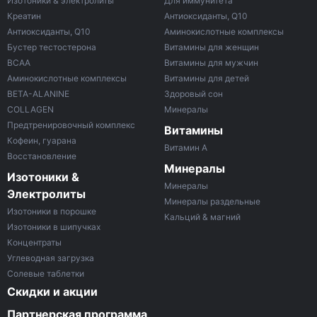
Изотоники & электролиты
Для иммунитета
Креатин
Антиоксиданты, Q10
Антиоксиданты, Q10
Аминокислотные комплексы
Бустер тестостерона
Витамины для женщин
ВСАА
Витамины для мужчин
Аминокислотные комплексы
Витамины для детей
BETA-ALANINE
Здоровый сон
COLLAGEN
Минералы
Предтренировочный комплекс
Витамины
Кофеин, гуарана
Витамин A
Восстановление
Минералы
Изотоники &
Минералы
Электролиты
Минералы раздельные
Изотоники в порошке
Кальций & магний
Изотоники в шипучках
Концентраты
Углеводная загрузка
Солевые таблетки
Скидки и акции
Партнерская программа